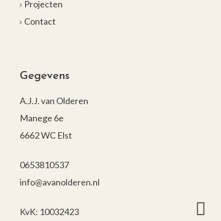
Projecten
Contact
Gegevens
A.J.J. van Olderen
Manege 6e
6662 WC Elst
0653810537
info@avanolderen.nl
KvK: 10032423