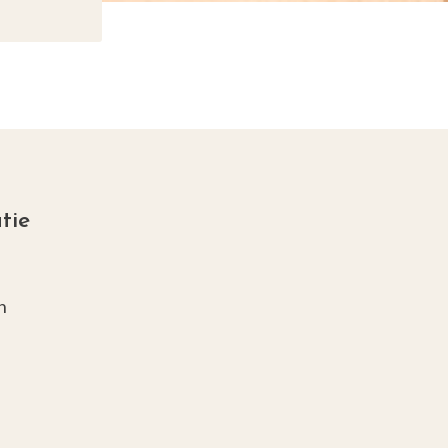
tie
s
n