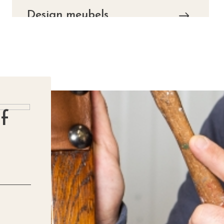
Design meubels
f