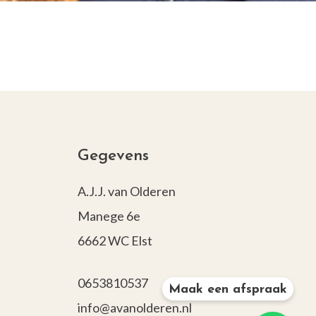
Gegevens
A.J.J. van Olderen
Manege 6e
6662 WC Elst
0653810537
Maak een afspraak
info@avanolderen.nl