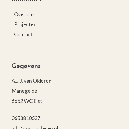
Over ons
Projecten
Contact
Gegevens
A.J.J. van Olderen
Manege 6e
6662 WC Elst
0653810537
info@avanolderen.nl