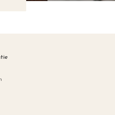
tie
s
n