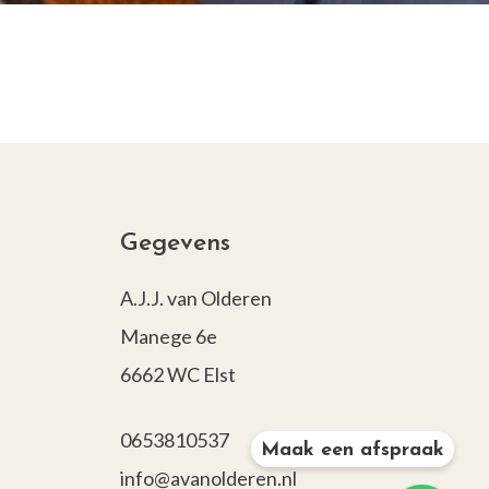
Gegevens
A.J.J. van Olderen
Manege 6e
6662 WC Elst
0653810537
Maak een afspraak
info@avanolderen.nl