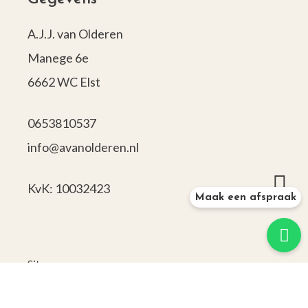
A.J.J. van Olderen
Manege 6e
6662 WC Elst
0653810537
info@avanolderen.nl
KvK: 10032423
Maak een afspraak
Sitemap
|
Beoordeling
door klanten:
4,5
/
5
|
15
beoordelingen