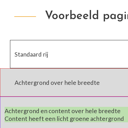
Voorbeeld pagi
Standaard rij
Achtergrond over hele breedte
Achtergrond en content over hele breedte
Content heeft een licht groene achtergrond