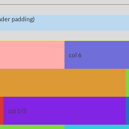
nder padding)
col 6
col 1/3